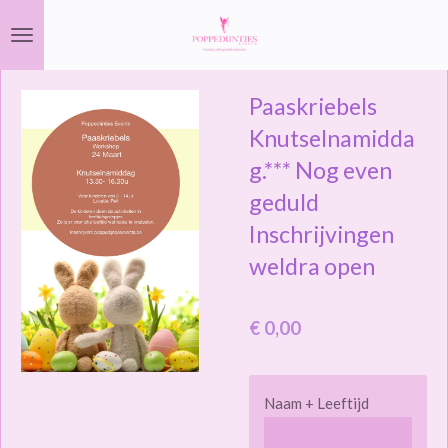
Ga
direct
naar
Paaskriebels
de
hoofdinhoud
Knutselnamidda
g.*** Nog even
geduld
Inschrijvingen
weldra open
€ 0,00
Naam + Leeftijd