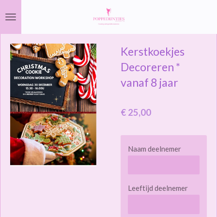
Ga
direct
naar
Kerstkoekjes
de
hoofdinhoud
Decoreren *
vanaf 8 jaar
€ 25,00
Naam deelnemer
Leeftijd deelnemer