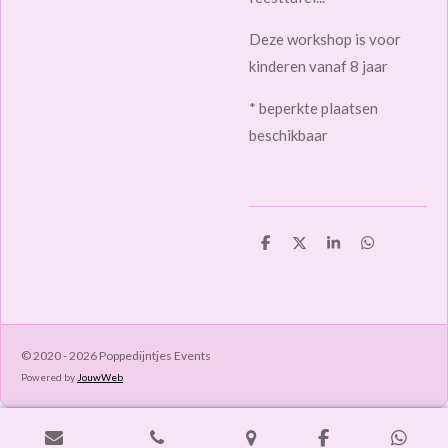
Deze workshop is voor
kinderen vanaf 8 jaar
* beperkte plaatsen
beschikbaar
D
D
S
D
e
e
h
e
l
e
a
l
e
l
r
e
n
e
n
© 2020 - 2026 Poppedijntjes Events
Powered by
JouwWeb