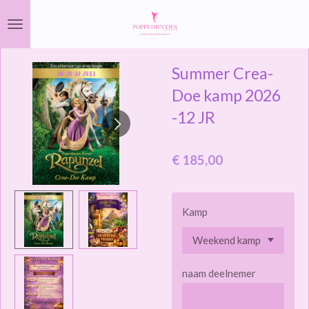
Ga
direct
naar
Summer Crea-
de
hoofdinhoud
Doe kamp 2026
-12 JR
€ 185,00
Kamp
naam deelnemer