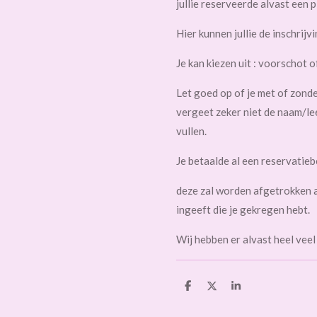
jullie reserveerde alvast een 
Hier kunnen jullie de inschrij
Je kan kiezen uit : voorschot 
Let goed op of je met of zonde
vergeet zeker niet de naam/lee
vullen.
Je betaalde al een reservatie
deze zal worden afgetrokken al
ingeeft die je gekregen hebt.
Wij hebben er alvast heel veel 
D
D
S
e
e
h
l
e
a