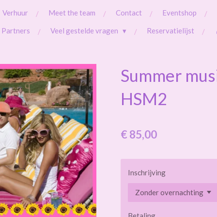
Verhuur
Meet the team
Contact
Eventshop
Partners
Veel gestelde vragen
Reservatielijst
Summer musi
HSM2
€ 85,00
Inschrijving
Betaling