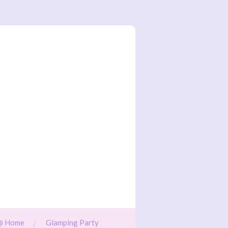
@ Home
Glamping Party