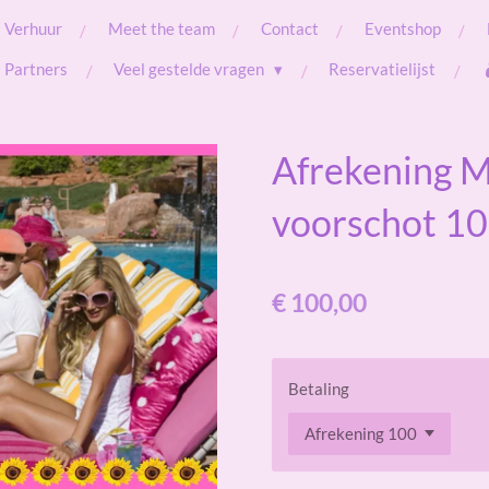
Verhuur
Meet the team
Contact
Eventshop
Partners
Veel gestelde vragen
Reservatielijst
Afrekening M
voorschot 10
€ 100,00
Betaling