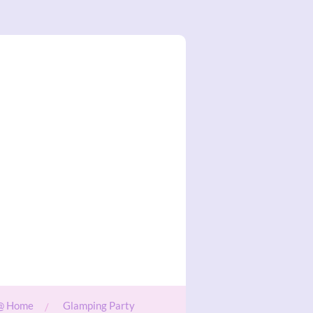
@ Home
Glamping Party