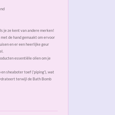
end
ls je ze kent van andere merken!
g met de hand gemaakt om ervoor
uisen en er een heerlijke geur
el.
oducten essentiële olien om je
en sheaboter toef ('piping'), wat
hydrateert terwijl de Bath Bomb