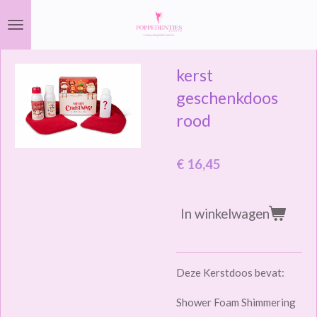
Ga
direct
naar
kerst
de
hoofdinhoud
geschenkdoos
rood
€ 16,45
In winkelwagen
Deze Kerstdoos bevat:
Shower Foam Shimmering