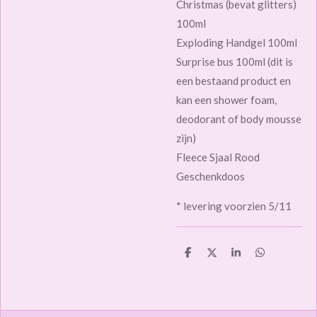
Christmas (bevat glitters)
100ml
Exploding Handgel 100ml
Surprise bus 100ml (dit is
een bestaand product en
kan een shower foam,
deodorant of body mousse
zijn)
Fleece Sjaal Rood
Geschenkdoos
* levering voorzien 5/11
D
D
S
D
e
e
h
e
l
e
a
l
e
l
r
e
n
e
n