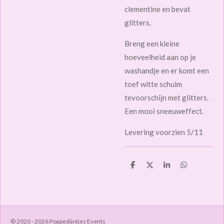
clementine en bevat
glitters.
Breng een kleine
hoeveelheid aan op je
washandje en er komt een
toef witte schuim
tevoorschijn met glitters.
Een mooi sneeuweffect.
Levering voorzien 5/11
D
D
S
D
e
e
h
e
l
e
a
l
e
l
r
e
n
e
n
© 2020 - 2026 Poppedijntjes Events