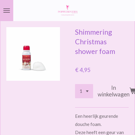
Ga
direct
naar
Shimmering
de
hoofdinhoud
Christmas
shower foam
€ 4,95
In
winkelwagen
Een heerlijk geurende
douche foam.
Deze heeft een geur van