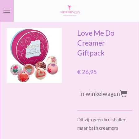
Ga
direct
naar
Love Me Do
de
hoofdinhoud
Creamer
Giftpack
€ 26,95
In winkelwagen
Dit zijn geen bruisballen
maar bath creamers