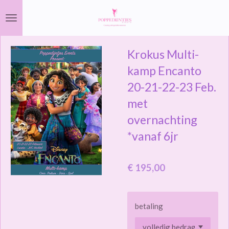
Ga
direct
naar
Krokus Multi-
de
hoofdinhoud
kamp Encanto
20-21-22-23 Feb.
met
overnachting
*vanaf 6jr
€ 195,00
betaling