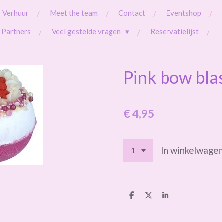
Verhuur
Meet the team
Contact
Eventshop
Partners
Veel gestelde vragen
Reservatielijst
Pink bow bla
€ 4,95
In winkelwage
D
D
S
e
e
h
l
e
a
e
l
r